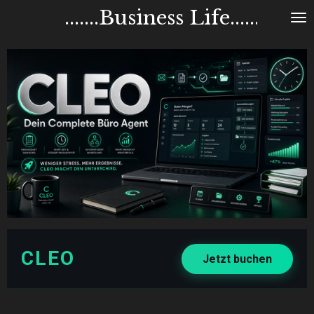
.......Business Life.......
Zum
Hauptinhalt
springen
CLEO
Jetzt buchen